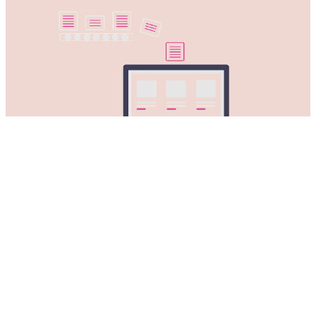
获取适用于所有Mac电脑的SnapVPN
加速器
SnapVPN加速器兼容所有苹果台式和便携电脑。
可在以下设备上使用SnapVPN加速器：
MacBook, MacBook Air, MacBook Pro, iMac, iMac
Pro, Mac Pro 和 Mac mini。